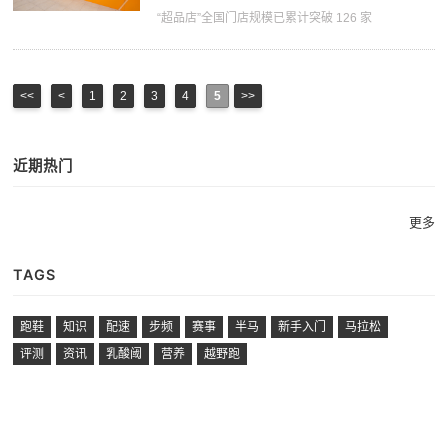
“超品店”全国门店规模已累计突破 126 家
<<
<
1
2
3
4
5
>>
近期热门
更多
TAGS
跑鞋
知识
配速
步频
赛事
半马
新手入门
马拉松
评测
资讯
乳酸阈
营养
越野跑