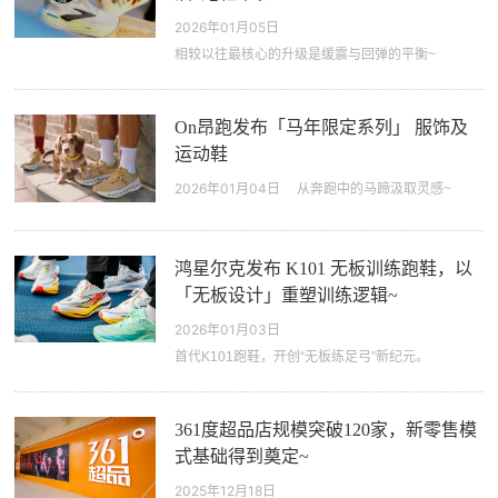
2026年01月05日
相较以往最核心的升级是缓震与回弹的平衡~
On昂跑发布「马年限定系列」 服饰及
运动鞋
2026年01月04日
从奔跑中的马蹄汲取灵感~
鸿星尔克发布 K101 无板训练跑鞋，以
「无板设计」重塑训练逻辑~
2026年01月03日
首代K101跑鞋，开创“无板练足弓”新纪元。
361度超品店规模突破120家，新零售模
式基础得到奠定~
2025年12月18日