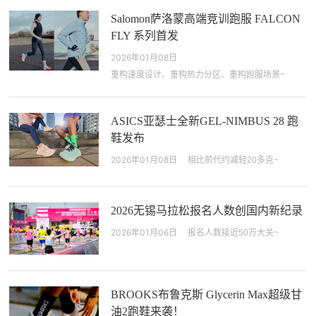
Salomon萨洛蒙高端竞训跑服 FALCON
FLY 系列首发
2026年01月08日
重构速度设计、重构热力分区、重构跑服场景~
ASICS亚瑟士全新GEL-NIMBUS 28 跑
鞋发布
2026年01月08日
相比前代约减轻20多克~
2026无锡马拉松报名人数创国内新纪录
2026年01月06日
报名人数接近50万大关~
马拉松
跑鞋推荐
膝盖伤痛预防
跑步营养
BROOKS布鲁克斯 Glycerin Max超级甘
油2跑鞋来袭！