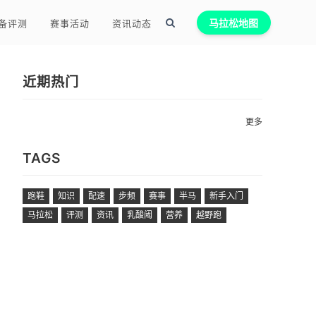
备评测
赛事活动
资讯动态
马拉松地图
近期热门
更多
TAGS
跑鞋
知识
配速
步频
赛事
半马
新手入门
马拉松
评测
资讯
乳酸阈
营养
越野跑