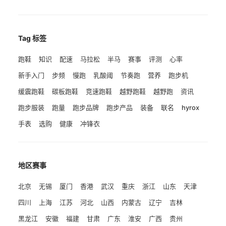
Tag 标签
跑鞋
知识
配速
马拉松
半马
赛事
评测
心率
新手入门
步频
慢跑
乳酸阈
节奏跑
营养
跑步机
缓震跑鞋
碳板跑鞋
竞速跑鞋
越野跑鞋
越野跑
资讯
跑步服装
跑量
跑步品牌
跑步产品
装备
联名
hyrox
手表
选购
健康
冲锋衣
地区赛事
北京
无锡
厦门
香港
武汉
重庆
浙江
山东
天津
四川
上海
江苏
河北
山西
内蒙古
辽宁
吉林
黑龙江
安徽
福建
甘肃
广东
淮安
广西
贵州
马拉松
跑鞋推荐
膝盖伤痛预防
跑步营养