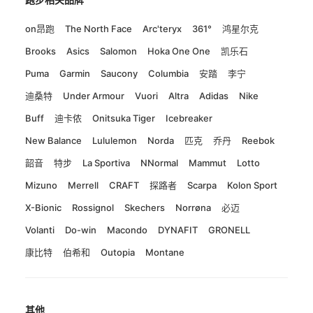
on昂跑
The North Face
Arc'teryx
361°
鸿星尔克
Brooks
Asics
Salomon
Hoka One One
凯乐石
Puma
Garmin
Saucony
Columbia
安踏
李宁
迪桑特
Under Armour
Vuori
Altra
Adidas
Nike
Buff
迪卡侬
Onitsuka Tiger
Icebreaker
New Balance
Lululemon
Norda
匹克
乔丹
Reebok
韶音
特步
La Sportiva
NNormal
Mammut
Lotto
Mizuno
Merrell
CRAFT
探路者
Scarpa
Kolon Sport
X-Bionic
Rossignol
Skechers
Norrøna
必迈
Volanti
Do-win
Macondo
DYNAFIT
GRONELL
康比特
伯希和
Outopia
Montane
其他