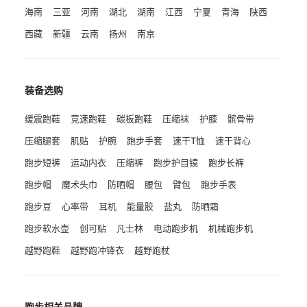
海南
三亚
河南
湖北
湖南
江西
宁夏
青海
陕西
西藏
新疆
云南
扬州
南京
装备选购
缓震跑鞋
竞速跑鞋
碳板跑鞋
压缩袜
护膝
髌骨带
压缩腿套
肌贴
护腕
跑步手套
速干T恤
速干背心
跑步短裤
运动内衣
压缩裤
跑步护目镜
跑步长裤
跑步帽
魔术头巾
防晒帽
腰包
臂包
跑步手表
跑步豆
心率带
耳机
能量胶
盐丸
防晒霜
跑步软水壶
创可贴
凡士林
电动跑步机
机械跑步机
越野跑鞋
越野跑冲锋衣
越野跑杖
跑步相关品牌