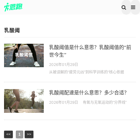
乳酸阈
乳酸阈值是什么意思？乳酸阈值的“前
世今生”
2026年01月29日
从被误解的“疲劳元凶”到科学训练的“核心依据
乳酸阈配速是什么意思？多少合适？
2026年01月29日
有氧与无氧运动的“分界线”
马拉松
跑鞋推荐
膝盖伤痛预防
跑步营养
<<
1
>>