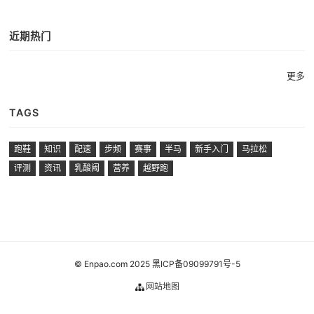
近期热门
更多
TAGS
跑鞋
知识
配速
步频
赛事
半马
新手入门
马拉松
评测
资讯
乳酸阈
营养
越野跑
© Enpao.com 2025 黑ICP备09099791号-5
网站地图