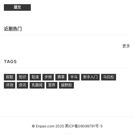
近期热门
更多
TAGS
跑鞋
知识
配速
步频
赛事
半马
新手入门
马拉松
评测
资讯
乳酸阈
营养
越野跑
© Enpao.com 2025 黑ICP备09099791号-5