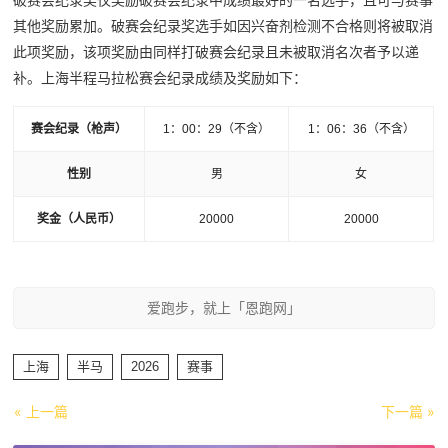
其他奖励累加。破赛会纪录奖选手如因兴奋剂检测不合格则将被取消
此项奖励，该项奖励由同样打破赛会纪录且未被取消名次者予以递
补。上海半程马拉松赛会纪录成绩及奖励如下：
赛会纪录（枪声）
1：00：29（不含）
1：06：36（不含）
性别
男
女
奖金（人民币）
20000
20000
爱跑步，就上「恩跑网」
上海
半马
2026
赛事
« 上一篇
下一篇 »
马拉松
跑鞋推荐
膝盖伤痛预防
跑步营养