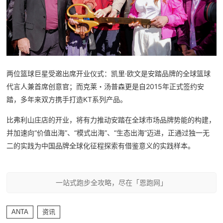
两位篮球巨星受邀出席开业仪式：凯里·欧文是安踏品牌的全球篮球
代言人兼首席创意官；而克莱・汤普森更是自2015年正式签约安
马拉松
跑鞋推荐
膝盖伤痛预防
跑步营养
踏，多年来双方携手打造KT系列产品。
比弗利山庄店的开业，将有力推动安踏在全球市场品牌势能的构建，
并加速向“价值出海”、“模式出海”、“生态出海”迈进，正通过独一无
二的实践为中国品牌全球化征程探索有借鉴意义的实践样本。
一站式跑步全攻略，尽在「恩跑网」
ANTA
资讯