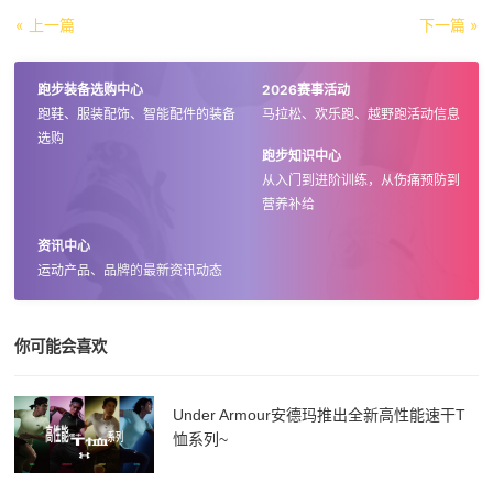
« 上一篇
下一篇 »
跑步装备选购中心
2026赛事活动
跑鞋、服装配饰、智能配件的装备
马拉松、欢乐跑、越野跑活动信息
选购
跑步知识中心
从入门到进阶训练，从伤痛预防到
营养补给
资讯中心
运动产品、品牌的最新资讯动态
你可能会喜欢
Under Armour安德玛推出全新高性能速干T
恤系列~