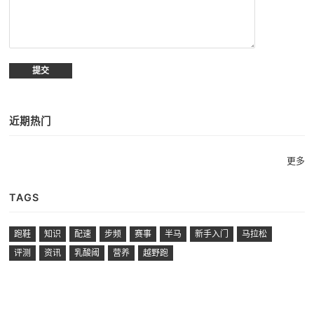
近期热门
更多
TAGS
跑鞋
知识
配速
步频
赛事
半马
新手入门
马拉松
评测
资讯
乳酸阈
营养
越野跑