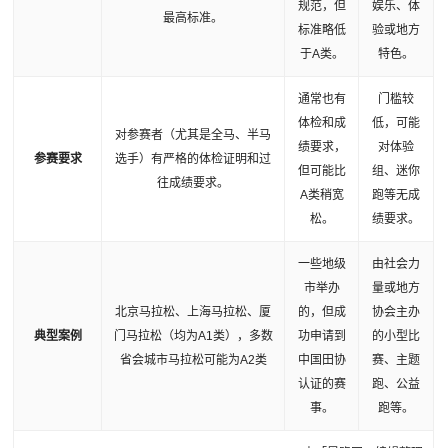
规范，但
娱乐、体
最高标准。
标准略低
验或地方
于A类。
特色。
通常也有
门槛较
体检和成
低，可能
对参赛者（尤其是全马、半马
绩要求，
对体验
参赛要求
选手）有严格的体检证明和过
但可能比
组、迷你
往成绩要求。
A类稍宽
跑等无成
松。
绩要求。
一些地级
由社会力
市举办
量或地方
北京马拉松、上海马拉松、厦
的，但成
协会主办
典型案例
门马拉松（均为A1类），多数
功申请到
的小型比
省会城市马拉松可能为A2类
中国田协
赛、主题
认证的赛
跑、公益
事。
跑等。