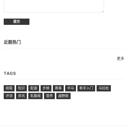
近期热门
更多
TAGS
跑鞋
知识
配速
步频
赛事
半马
新手入门
马拉松
评测
资讯
乳酸阈
营养
越野跑