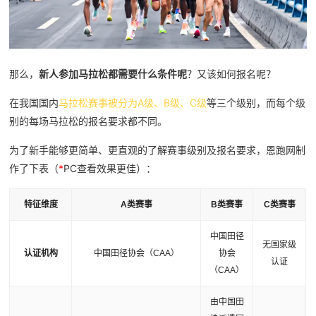
那么，
新人参加马拉松都需要什么条件呢
？又该如何报名呢？
在我国国内
马拉松赛事被分为A级、B级、C级
等三个级别，而每个级
别的每场马拉松的报名要求都不同。
为了新手能够更简单、更直观的了解赛事级别及报名要求，恩跑网制
作了下表（
*
PC查看效果更佳）：
特征维度
A类赛事
B类赛事
C类赛事
中国田径
无国家级
认证机构
中国田径协会（CAA）
协会
认证
（CAA）
由中国田