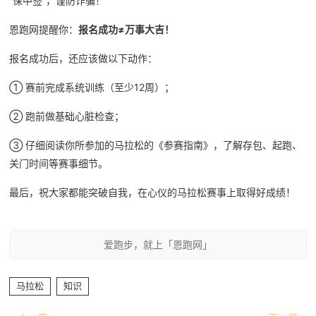
“保中签”，谨防诈骗！
恩跑网提醒你：
报名成功≠万事大吉！
报名成功后，还应该做以下动作：
① 赛前完成系统训练（至少12周）；
② 跑前做基础心脏检查；
③ 仔细阅读你所参加的马拉松的《参赛指南》，了解存包、起跑、
关门时间等赛事细节。
最后，祝大家都能突破自我，在心仪的马拉松赛事上取得好成绩！
爱跑步，就上「恩跑网」
马拉松
知识