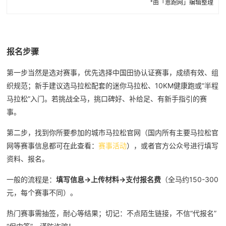
*由「恩跑网」编辑整理
马拉松
跑鞋推荐
膝盖伤痛预防
跑步营养
报名步骤
第一步当然是选对赛事，优先选择中国田协认证赛事，成绩有效、组
织规范；新手建议选马拉松配套的迷你马拉松、10KM健康跑或“半程
马拉松”入门。若挑战全马，挑口碑好、补给足、有新手指引的赛
事。
第二步，找到你所要参加的城市马拉松官网（国内所有主要马拉松官
网等赛事信息都可在此查看：
赛事活动
），或者官方公众号进行填写
资料、报名。
一般的流程是：
填写信息→上传材料→支付报名费
（全马约150-300
元，每个赛事不同）。
热门赛事需抽签，耐心等结果；切记：不点陌生链接，不信“代报名”