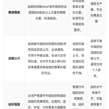
协派遣国
通常无严
由国际田联/IAAF或中国田协派
家级丈量
格、专业
赛道精度
遣国际B级及以上丈量员精确
员丈量，
的赛道丈
丈量，标准极高。
标准符合
量
中国田协
要求。
成绩不被
成绩被中国田协和国际田联/世
成绩仅被
中国田协
界田径双双认可，全球通用。
中国田协
或国际田
可用于申报全国、亚洲乃至世
认可，但
成绩认可
联认可，
界纪录，也可作为波士顿马拉
在国际范
通常仅供
松等需要资格成绩的赛事的报
围内通用
个人参
名凭证。
性不强。
考。
需遵守中
组织水平
国田协的
参差不
必须严格遵守中国田协和国际
竞赛规
齐，可能
田联的竞赛规则，在裁判、医
组织程度
则，组织
更侧重于
疗、补给、计时等各方面都有