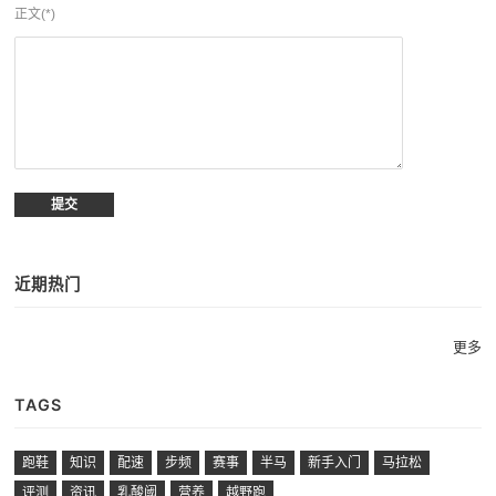
正文(*)
近期热门
更多
TAGS
跑鞋
知识
配速
步频
赛事
半马
新手入门
马拉松
评测
资讯
乳酸阈
营养
越野跑